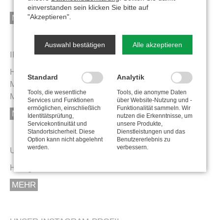
einverstanden sein klicken Sie bitte auf
"Akzeptieren".
MEHR
Auswahl bestätigen
Alle akzeptieren
IN EIGENER SACHE
HINWEIS: Unser Angebot richtet sich an Touren-
Standard
Analytik
Mountainbiker. Für Enduro- oder abfahrtsorientierte
Tools, die wesentliche
Tools, die anonyme Daten
Mountainbiker haben wir kein adäquates Angebot!
Services und Funktionen
über Website-Nutzung und -
ermöglichen, einschließlich
Funktionalität sammeln. Wir
MEHR
Identitätsprüfung,
nutzen die Erkenntnisse, um
Servicekontinuität und
unsere Produkte,
Standortsicherheit. Diese
Dienstleistungen und das
Option kann nicht abgelehnt
Benutzererlebnis zu
werden.
verbessern.
UNSERE TOUREN AUF KOMOOT
Hier gehts zu unseren Touren auf Komoot.
MEHR