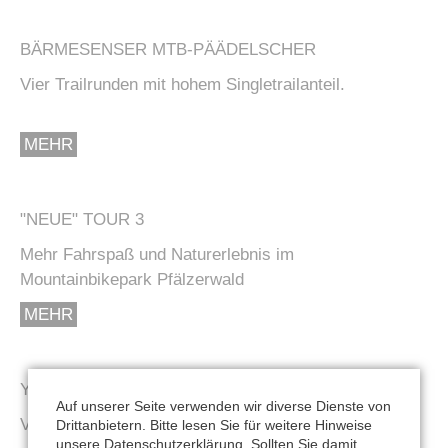
BÄRMESENSER MTB-PÄÄDELSCHER
Vier Trailrunden mit hohem Singletrailanteil.
MEHR
"NEUE" TOUR 3
Mehr Fahrspaß und Naturerlebnis im
Mountainbikepark Pfälzerwald
MEHR
YOUTUBE-KANAL
Auf unserer Seite verwenden wir diverse Dienste von
Videos aus dem MTB-Park jetzt auch auf Youtube.
Drittanbietern. Bitte lesen Sie für weitere Hinweise
unsere
Datenschutzerklärung
. Sollten Sie damit