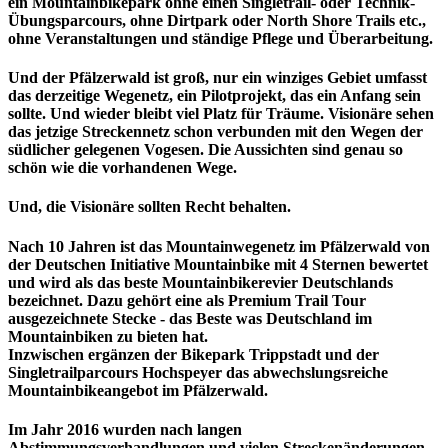
ein Mountainbikepark ohne einen Singletrail- oder Technik-
Übungsparcours, ohne Dirtpark oder North Shore Trails etc.,
ohne Veranstaltungen und ständige Pflege und Überarbeitung.
Und der Pfälzerwald ist groß, nur ein winziges Gebiet umfasst
das derzeitige Wegenetz, ein Pilotprojekt, das ein Anfang sein
sollte. Und wieder bleibt viel Platz für Träume. Visionäre sehen
das jetzige Streckennetz schon verbunden mit den Wegen der
südlicher gelegenen Vogesen. Die Aussichten sind genau so
schön wie die vorhandenen Wege.
Und, die Visionäre sollten Recht behalten.
Nach 10 Jahren ist das Mountainwegenetz im Pfälzerwald von
der Deutschen Initiative Mountainbike mit 4 Sternen bewertet
und wird als das beste Mountainbikerevier Deutschlands
bezeichnet. Dazu gehört eine als Premium Trail Tour
ausgezeichnete Stecke - das Beste was Deutschland im
Mountainbiken zu bieten hat.
Inzwischen ergänzen der Bikepark Trippstadt und der
Singletrailparcours Hochspeyer das abwechslungsreiche
Mountainbikeangebot im Pfälzerwald.
Im Jahr 2016 wurden nach langen
Abstimmungsverhandlungen und vielen Streckenänderungen