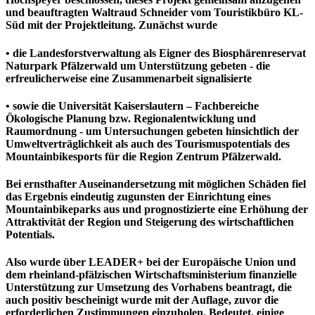
und beauftragten Waltraud Schneider vom Touristikbüro KL-
Süd mit der Projektleitung. Zunächst wurde
• die Landesforstverwaltung als Eigner des Biosphärenreservat
Naturpark Pfälzerwald um Unterstützung gebeten - die
erfreulicherweise eine Zusammenarbeit signalisierte
• sowie die Universität Kaiserslautern – Fachbereiche
Ökologische Planung bzw. Regionalentwicklung und
Raumordnung - um Untersuchungen gebeten hinsichtlich der
Umweltverträglichkeit als auch des Tourismuspotentials des
Mountainbikesports für die Region Zentrum Pfälzerwald.
Bei ernsthafter Auseinandersetzung mit möglichen Schäden fiel
das Ergebnis eindeutig zugunsten der Einrichtung eines
Mountainbikeparks aus und prognostizierte eine Erhöhung der
Attraktivität der Region und Steigerung des wirtschaftlichen
Potentials.
Also wurde über LEADER+ bei der Europäische Union und
dem rheinland-pfälzischen Wirtschaftsministerium finanzielle
Unterstützung zur Umsetzung des Vorhabens beantragt, die
auch positiv bescheinigt wurde mit der Auflage, zuvor die
erforderlichen Zustimmungen einzuholen. Bedeutet, einige